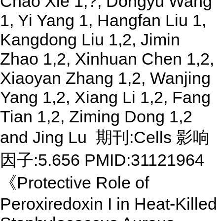
Chao Xie 1,?, Dongyu Wang
1, Yi Yang 1, Hangfan Liu 1,
Kangdong Liu 1,2, Jimin
Zhao 1,2, Xinhuan Chen 1,2,
Xiaoyan Zhang 1,2, Wanjing
Yang 1,2, Xiang Li 1,2, Fang
Tian 1,2, Ziming Dong 1,2
and Jing Lu 期刊:Cells 影响
因子:5.656 PMID:31121964
《Protective Role of
Peroxiredoxin I in Heat-Killed