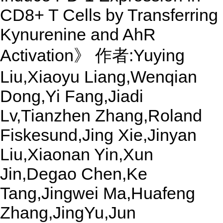
CD8+ T Cells by Transferring
Kynurenine and AhR
Activation》 作者:Yuying
Liu,Xiaoyu Liang,Wenqian
Dong,Yi Fang,Jiadi
Lv,Tianzhen Zhang,Roland
Fiskesund,Jing Xie,Jinyan
Liu,Xiaonan Yin,Xun
Jin,Degao Chen,Ke
Tang,Jingwei Ma,Huafeng
Zhang,JingYu,Jun