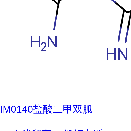
IM0140盐酸二甲双胍