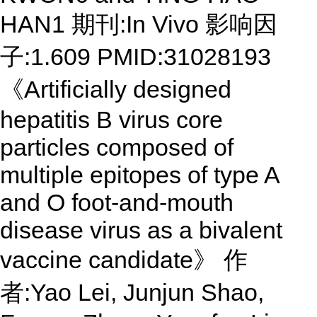
HAN1 期刊:In Vivo 影响因
子:1.609 PMID:31028193
《Artificially designed
hepatitis B virus core
particles composed of
multiple epitopes of type A
and O foot‐and‐mouth
disease virus as a bivalent
vaccine candidate》 作
者:Yao Lei, Junjun Shao,