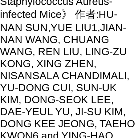
Staphylococcus Aureus-
infected Mice》 作者:HU-
NAN SUN,YUE LIU1,JIAN-
NAN WANG, CHUANG
WANG, REN LIU, LING-ZU
KONG, XING ZHEN,
NISANSALA CHANDIMALI,
YU-DONG CUI, SUN-UK
KIM, DONG-SEOK LEE,
DAE-YEUL YU, JI-SU KIM,
DONG KEE JEONG, TAEHO
KWON6 and YING-HAO