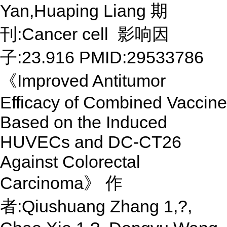
Yan,Huaping Liang 期
刊:Cancer cell 影响因
子:23.916 PMID:29533786
《Improved Antitumor
Efficacy of Combined Vaccine
Based on the Induced
HUVECs and DC-CT26
Against Colorectal
Carcinoma》 作
者:Qiushuang Zhang 1,?,