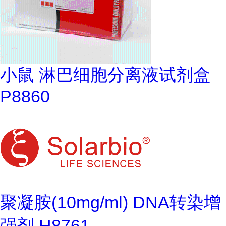
小鼠 淋巴细胞分离液试剂盒
P8860
聚凝胺(10mg/ml) DNA转染增
强剂 H8761