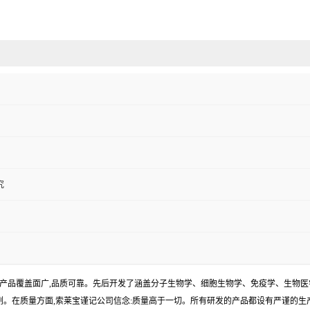
究
产品覆盖面广,品质可靠。先后开发了涵盖分子生物学、细胞生物学、免疫学、生物医
试剂。在质量方面,索莱宝谨记公司信念:质量高于一切。所有研发的产品都设有严谨的