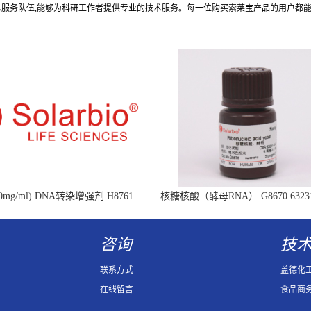
术服务队伍,能够为科研工作者提供专业的技术服务。每一位购买索莱宝产品的用户都
mg/ml) DNA转染增强剂 H8761
核糖核酸（酵母RNA） G8670 63231-
Ribonucleic acid
咨询
技
联系方式
盖德化
在线留言
食品商