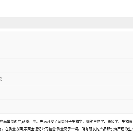
究
产品覆盖面广,品质可靠。先后开发了涵盖分子生物学、细胞生物学、免疫学、生物医
试剂。在质量方面,索莱宝谨记公司信念:质量高于一切。所有研发的产品都设有严谨的