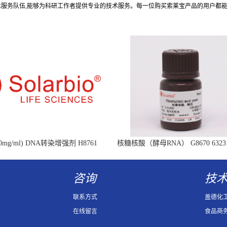
术服务队伍,能够为科研工作者提供专业的技术服务。每一位购买索莱宝产品的用户都
mg/ml) DNA转染增强剂 H8761
核糖核酸（酵母RNA） G8670 63231-
Ribonucleic acid
咨询
技
联系方式
盖德化
在线留言
食品商