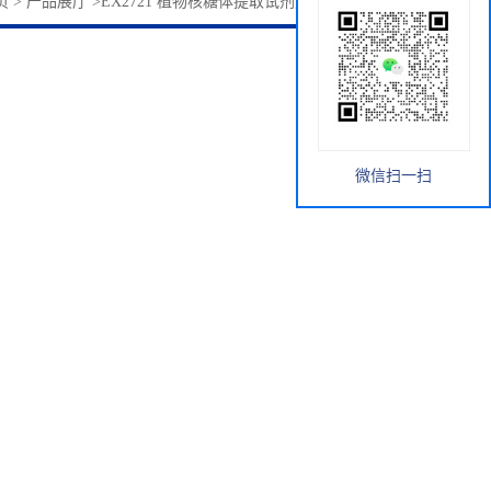
页
>
产品展厅
>
EX2721 植物核糖体提取试剂盒-非酶法 索莱宝
微信扫一扫