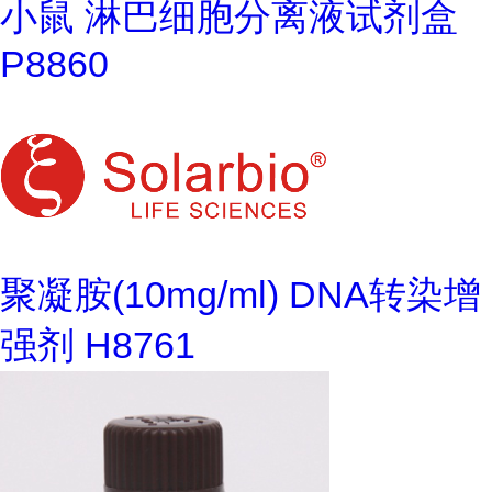
小鼠 淋巴细胞分离液试剂盒
P8860
聚凝胺(10mg/ml) DNA转染增
强剂 H8761