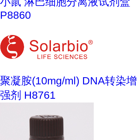
小鼠 淋巴细胞分离液试剂盒
P8860
聚凝胺(10mg/ml) DNA转染增
强剂 H8761