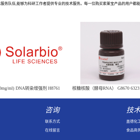
术服务队伍,能够为科研工作者提供专业的技术服务。每一位购买索莱宝产品的用户都
mg/ml) DNA转染增强剂 H8761
核糖核酸（酵母RNA） G8670 63231-
Ribonucleic acid
咨询
技
联系方式
盖德化
在线留言
食品商