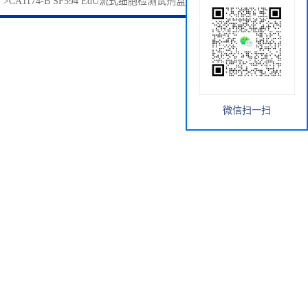
厅
>
CA1174-B SF594 EdU流式细胞检测试剂盒 红色荧光 索莱宝
微信扫一扫