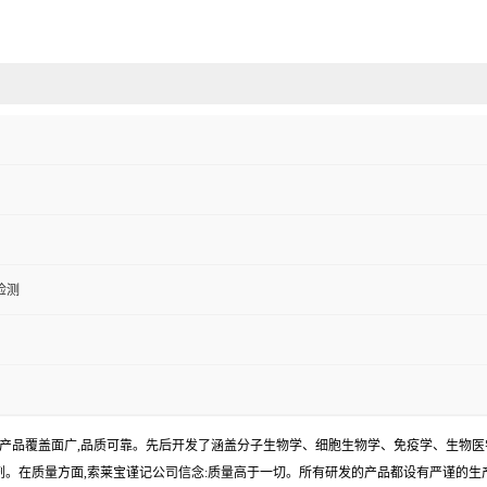
检测
产品覆盖面广,品质可靠。先后开发了涵盖分子生物学、细胞生物学、免疫学、生物医
试剂。在质量方面,索莱宝谨记公司信念:质量高于一切。所有研发的产品都设有严谨的