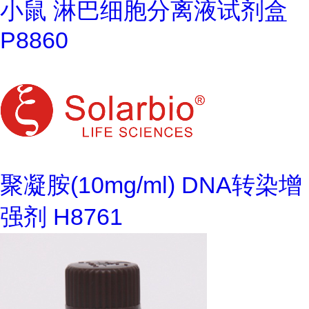
小鼠 淋巴细胞分离液试剂盒
P8860
聚凝胺(10mg/ml) DNA转染增
强剂 H8761