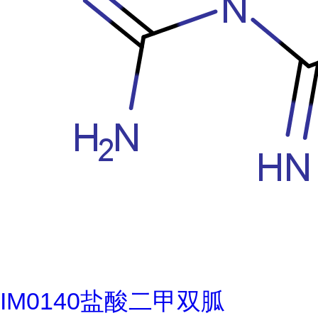
IM0140盐酸二甲双胍