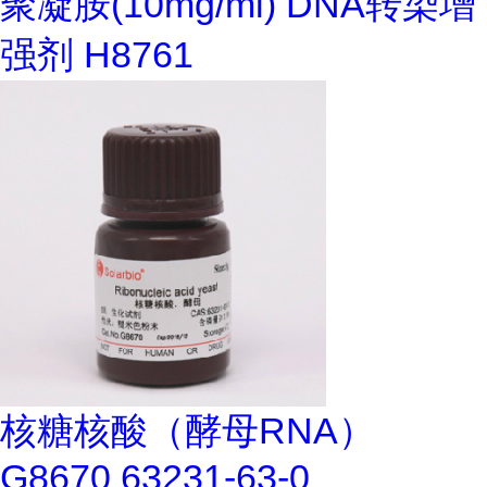
聚凝胺(10mg/ml) DNA转染增
强剂 H8761
核糖核酸（酵母RNA）
G8670 63231-63-0