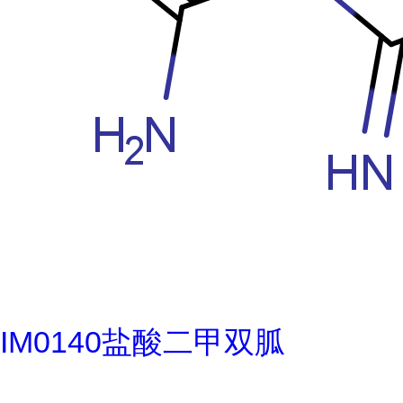
IM0140盐酸二甲双胍