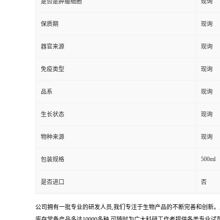
是否是肿瘤细胞
现询
保质期
现询
器官来源
现询
免疫类型
现询
品系
现询
生长状态
现询
物种来源
现询
500ml
包装规格
是否进口
否
公司拥有一批专业的研发人员,我们专注于生物产品的不断完善和创新。
库存常备产品多达10000多种,可随时为广大科研工作者提供各类专业