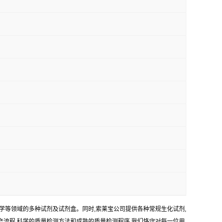
学等领域的多种试剂及试剂盒。同时,索莱宝公司提供各种常规生化试剂,
生产流程,科学的质量检测方法和成熟的质量检测程序,我们恪守对每一位用