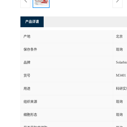
产品详请
产地
北京
保存条件
现询
Solarbi
品牌
M3401
货号
用途
科研实
组织来源
现询
细胞形态
现询