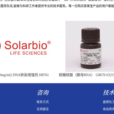
术服务队伍,能够为科研工作者提供专业的技术服务。每一位购买索莱宝产品的用户都
mg/ml) DNA转染增强剂 H8761
核糖核酸（酵母RNA） G8670 63231-
Ribonucleic acid
咨询
技
联系方式
盖德化
在线留言
食品商