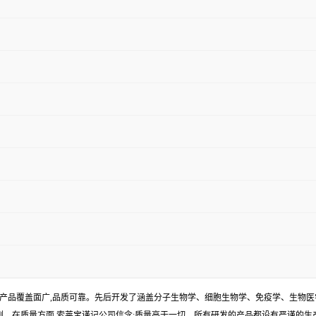
产品覆盖面广,品质可靠。先后开发了涵盖分子生物学、细胞生物学、免疫学、生物医
试剂。在质量方面,索莱宝谨记公司信念:质量高于一切。所有研发的产品都设有严谨的