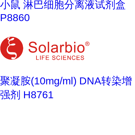
小鼠 淋巴细胞分离液试剂盒
P8860
聚凝胺(10mg/ml) DNA转染增
强剂 H8761