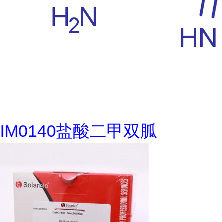
IM0140盐酸二甲双胍