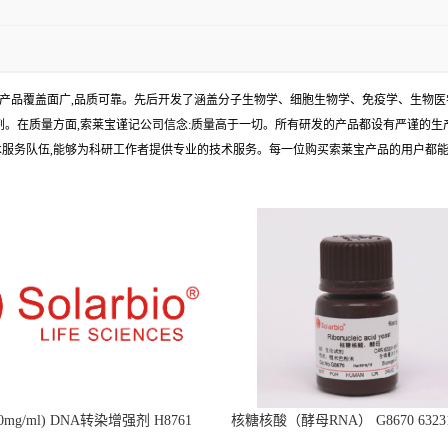
产品覆盖面广,品质可靠。先后开发了涵盖分子生物学、细胞生物学、免疫学、生物医
试剂。在质量方面,索莱宝谨记公司信念:质量高于一切。所有研发的产品都设有严谨的
术服务队伍,能够为科研工作者提供专业的技术服务。每一位购买索莱宝产品的用户都
mg/ml) DNA转染增强剂 H8761
核糖核酸（酵母RNA） G8670 63231-
Ribonucleic acid