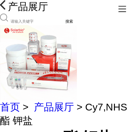
产品展厅
搜索
首页
>
产品展厅
> Cy7,NHS
酯 钾盐