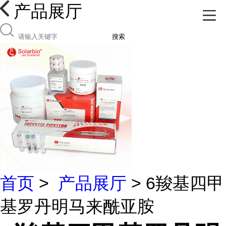
产品展厅
搜索
首页
>
产品展厅
> 6羧基四甲
基罗丹明马来酰亚胺