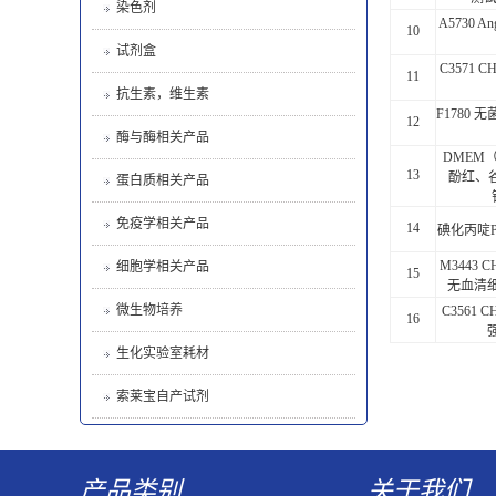
染色剂
A5730 Ang
10
试剂盒
C3571
11
抗生素，维生素
F1780
12
酶与酶相关产品
DMEM
13
酚红、
蛋白质相关产品
免疫学相关产品
14
碘化丙啶PI P
M3443
细胞学相关产品
15
无血清
微生物培养
C3561
16
生化实验室耗材
索莱宝自产试剂
产品类别
关于我们