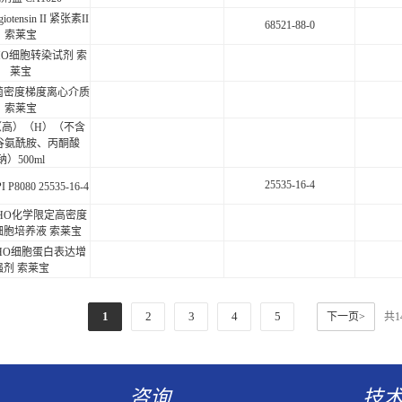
iotensin II 紧张素II
68521-88-0
索莱宝
 CHO细胞转染试剂 索
莱宝
 无菌密度梯度离心介质
索莱宝
（高）（H）（不含
谷氨酰胺、丙酮酸
钠）500ml
25535-16-4
8080 25535-16-4
 CHO化学限定高密度
细胞培养液 索莱宝
 CHO细胞蛋白表达增
强剂 索莱宝
1
2
3
4
5
下一页>
共
咨询
技