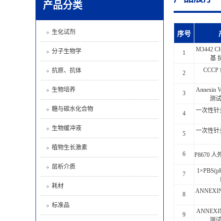
产品分类
生化试剂
序号
M3442
分子生物学
1
基 
CCC
抗原、抗体
2
生物培养
Annexin
3
测试
糖与碳水化合物
一次性针头
4
生物缓冲液
一次性针头
5
植物生长激素
6
P8670
层析介质
1×PBS(p
7
耗材
ANNEXIN
8
标准品
ANNEXI
9
测试