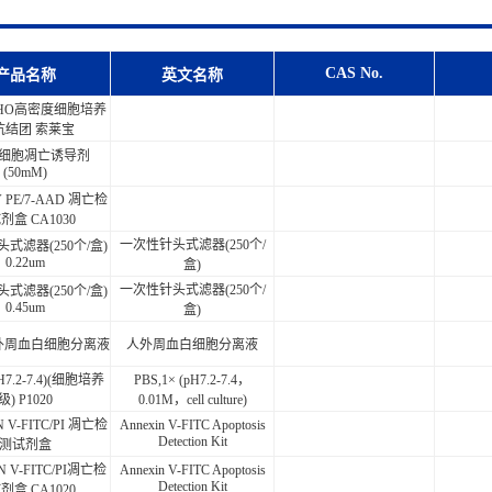
CAS No.
产品名称
英文名称
 CHO高密度细胞培养
抗结团 索莱宝
P 细胞凋亡诱导剂
(50mM)
 V PE/7-AAD 凋亡检
剂盒 CA1030
一次性针头式滤器(250个/
式滤器(250个/盒)
0.22um
盒)
一次性针头式滤器(250个/
式滤器(250个/盒)
0.45um
盒)
 人外周血白细胞分离液
人外周血白细胞分离液
H7.2-7.4)(细胞培养
PBS,1× (pH7.2-7.4，
级) P1020
0.01M，cell culture)
 V-FITC/PI 凋亡检
Annexin V-FITC Apoptosis
Detection Kit
测试剂盒
N V-FITC/PI凋亡检
Annexin V-FITC Apoptosis
Detection Kit
剂盒 CA1020