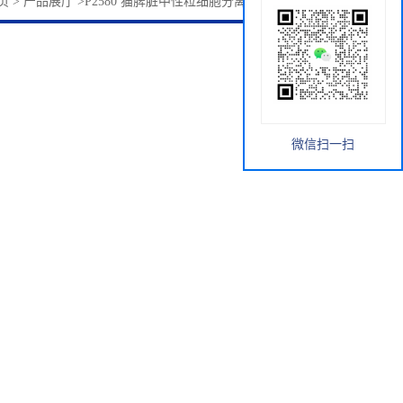
页
>
产品展厅
>
P2580 猫脾脏中性粒细胞分离液试剂盒 索莱宝
微信扫一扫