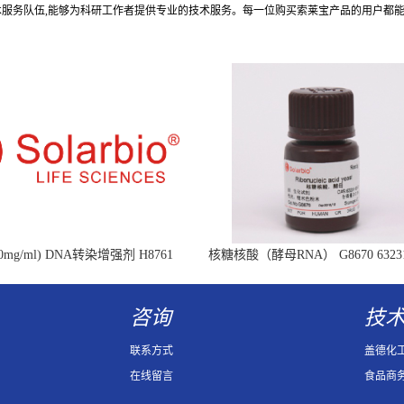
术服务队伍,能够为科研工作者提供专业的技术服务。每一位购买索莱宝产品的用户都
mg/ml) DNA转染增强剂 H8761
核糖核酸（酵母RNA） G8670 63231-
Ribonucleic acid
咨询
技
联系方式
盖德化
在线留言
食品商