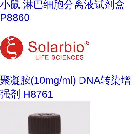
小鼠 淋巴细胞分离液试剂盒
P8860
聚凝胺(10mg/ml) DNA转染增
强剂 H8761