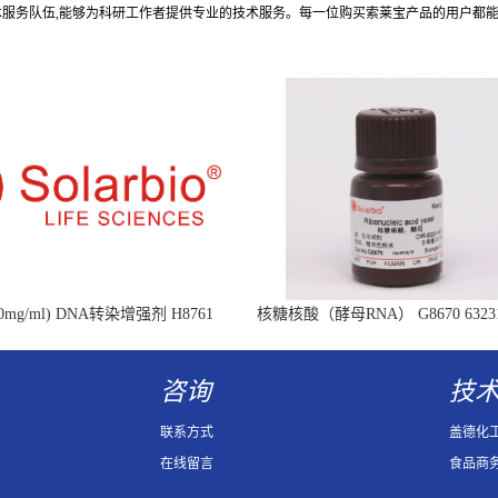
术服务队伍,能够为科研工作者提供专业的技术服务。每一位购买索莱宝产品的用户都
mg/ml) DNA转染增强剂 H8761
核糖核酸（酵母RNA） G8670 63231-
Ribonucleic acid
咨询
技
联系方式
盖德化
在线留言
食品商