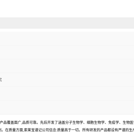
究
产品覆盖面广,品质可靠。先后开发了涵盖分子生物学、细胞生物学、免疫学、生物医
试剂。在质量方面,索莱宝谨记公司信念:质量高于一切。所有研发的产品都设有严谨的