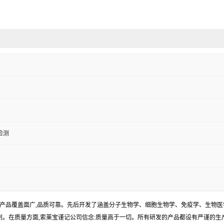
检测
产品覆盖面广,品质可靠。先后开发了涵盖分子生物学、细胞生物学、免疫学、生物医
试剂。在质量方面,索莱宝谨记公司信念:质量高于一切。所有研发的产品都设有严谨的