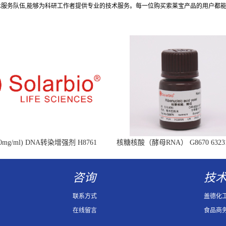
术服务队伍,能够为科研工作者提供专业的技术服务。每一位购买索莱宝产品的用户都
mg/ml) DNA转染增强剂 H8761
核糖核酸（酵母RNA） G8670 63231-
Ribonucleic acid
咨询
技
联系方式
盖德化
在线留言
食品商