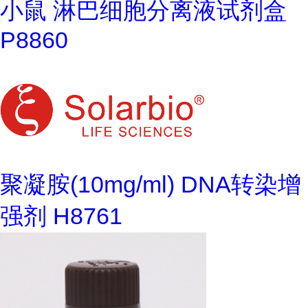
小鼠 淋巴细胞分离液试剂盒
P8860
聚凝胺(10mg/ml) DNA转染增
强剂 H8761