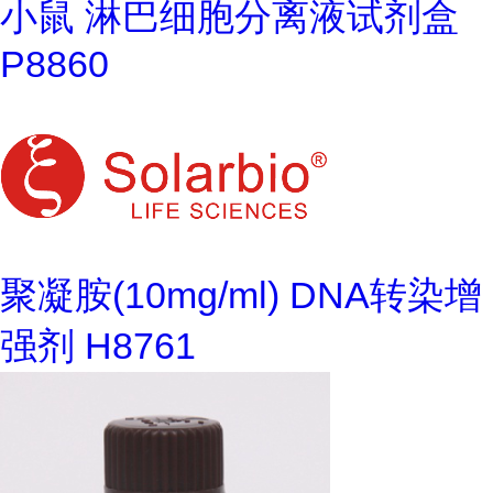
小鼠 淋巴细胞分离液试剂盒
P8860
聚凝胺(10mg/ml) DNA转染增
强剂 H8761