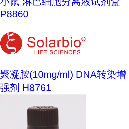
小鼠 淋巴细胞分离液试剂盒
P8860
聚凝胺(10mg/ml) DNA转染增
强剂 H8761