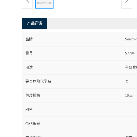
产品详请
Soalrbi
品牌
S7794
货号
用途
科研实
是否危险化学品
否
10ml
包装规格
别名
CAS编号