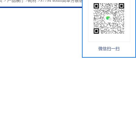
页
>
产品展厅
>
耗材
>
S7794 40nm高单分散银纳米颗粒 索莱宝
微信扫一扫