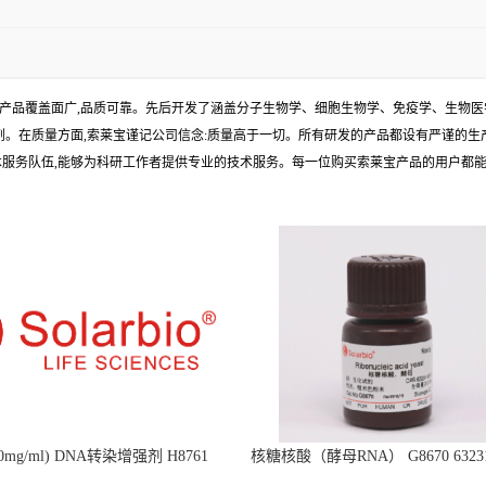
产品覆盖面广,品质可靠。先后开发了涵盖分子生物学、细胞生物学、免疫学、生物医
试剂。在质量方面,索莱宝谨记公司信念:质量高于一切。所有研发的产品都设有严谨的
术服务队伍,能够为科研工作者提供专业的技术服务。每一位购买索莱宝产品的用户都
mg/ml) DNA转染增强剂 H8761
核糖核酸（酵母RNA） G8670 63231-
Ribonucleic acid