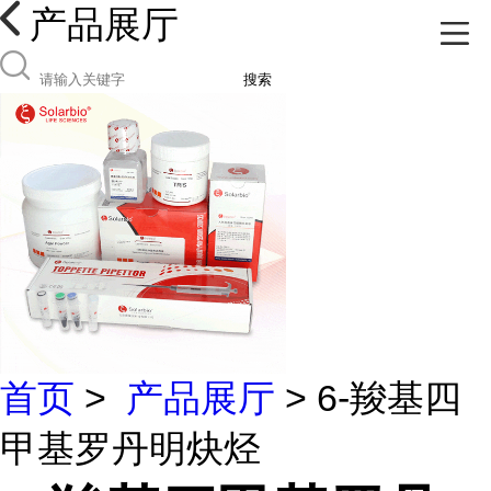
产品展厅
搜索
首页
>
产品展厅
> 6-羧基四
甲基罗丹明炔烃