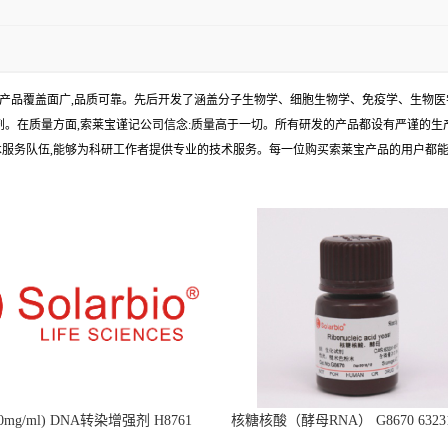
产品覆盖面广,品质可靠。先后开发了涵盖分子生物学、细胞生物学、免疫学、生物医
试剂。在质量方面,索莱宝谨记公司信念:质量高于一切。所有研发的产品都设有严谨的
术服务队伍,能够为科研工作者提供专业的技术服务。每一位购买索莱宝产品的用户都
mg/ml) DNA转染增强剂 H8761
核糖核酸（酵母RNA） G8670 63231-
Ribonucleic acid