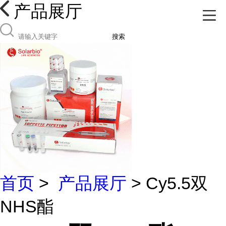
产品展厅
搜索
首页
>
产品展厅
> Cy5.5双
NHS酯