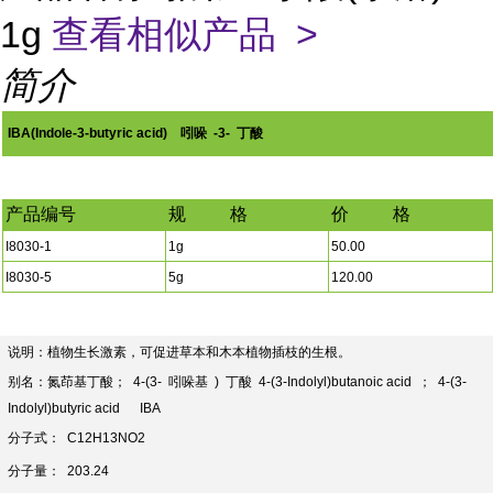
1g
查看相似产品 >
简介
IBA(Indole-3-butyric acid)
吲哚 -3- 丁酸
产品编号
规 格
价 格
I8030-1
1g
50.00
I8030-5
5g
120.00
说明：植物生长激素，可促进草本和木本植物插枝的生根。
别名：氮茚基丁酸； 4-(3- 吲哚基 ) 丁酸 4-(3-Indolyl)butanoic acid ； 4-(3-
Indolyl)butyric acid IBA
分子式： C12H13NO2
分子量： 203.24