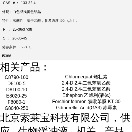
CAS ＃： 133-32-4
外观：白色或浅黄色结晶
特性：溶解性：溶于乙醇，参考浓度 50mg/ml 。
R ： 25-36/37/38
S ： 26-36-45
储存条件： 2-8 ℃
I5386
相关产品：
Chlormequat 矮壮素
C8790-100
2,4-D 2,4-二氯苯氧乙酸
D8100-5
2,4-D 2,4-二氯苯氧乙酸
D8100-10
Ethephon 乙烯利(液体)
E8020-25
Forchior fennron 氯吡苯脲 KT-30
F8080-1
Gibberellic Acid(GA3) 赤霉素
G8040-250
北京索莱宝科技有限公司，供
应 生物缓冲液 相关 产品